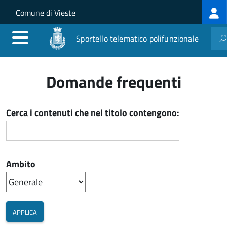
Log
Salta al contenuto principale
Skip to site navigation
Comune di Vieste
me
Sportello telematico polifunzionale
Domande frequenti
Cerca i contenuti che nel titolo contengono:
Ambito