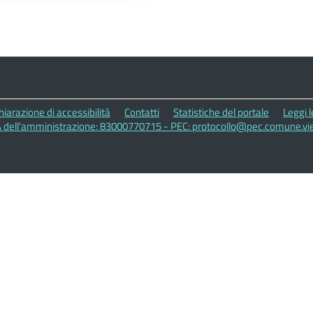
hiarazione di accessibilità
Contatti
Statistiche del portale
Leggi 
A dell'amministrazione: 83000770715 - PEC: protocollo@pec.comune.vies