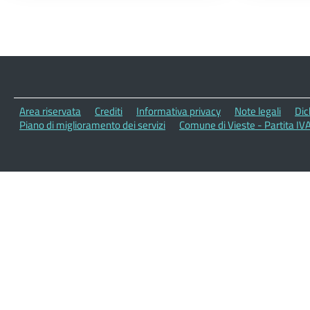
Area riservata
Crediti
Informativa privacy
Note legali
Dic
Piano di miglioramento dei servizi
Comune di Vieste - Partita IV