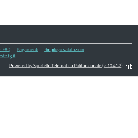
le FAQ
Pagamenti
Riepilogo valutazioni
te.fg.it
Powered by Sportello Telematico Polifunzionale (v. 10.41.2)