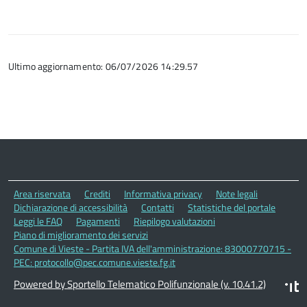
Ultimo aggiornamento: 06/07/2026 14:29.57
Area riservata
Crediti
Informativa privacy
Note legali
Dichiarazione di accessibilità
Contatti
Statistiche del portale
Leggi le FAQ
Pagamenti
Riepilogo valutazioni
Piano di miglioramento dei servizi
Comune di Vieste - Partita IVA dell'amministrazione: 83000770715 -
PEC: protocollo@pec.comune.vieste.fg.it
Powered by Sportello Telematico Polifunzionale (v. 10.41.2)