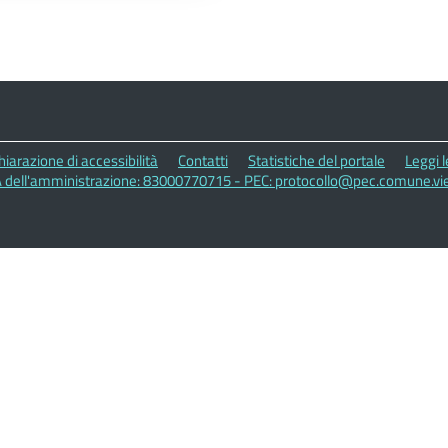
hiarazione di accessibilità
Contatti
Statistiche del portale
Leggi 
A dell'amministrazione: 83000770715 - PEC: protocollo@pec.comune.vies