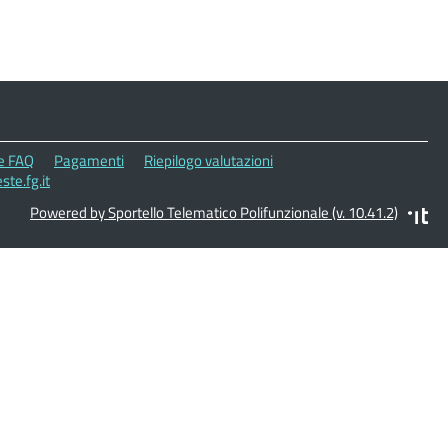
le FAQ
Pagamenti
Riepilogo valutazioni
te.fg.it
Powered by Sportello Telematico Polifunzionale (v. 10.41.2)