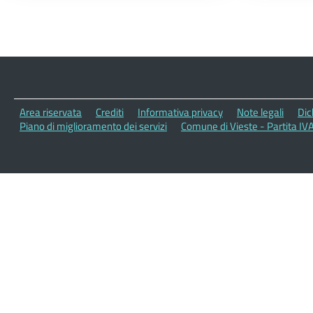
Area riservata
Crediti
Informativa privacy
Note legali
Dic
Piano di miglioramento dei servizi
Comune di Vieste - Partita IV