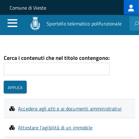
Log
Salta al contenuto principale
Skip to site navigation
Comune di Vieste
me
Sportello telematico polifunzionale
Cerca i contenuti che nel titolo contengono:
Accedere agli atti e ai documenti amministrativi
Attestare l'agibilità di un immobile