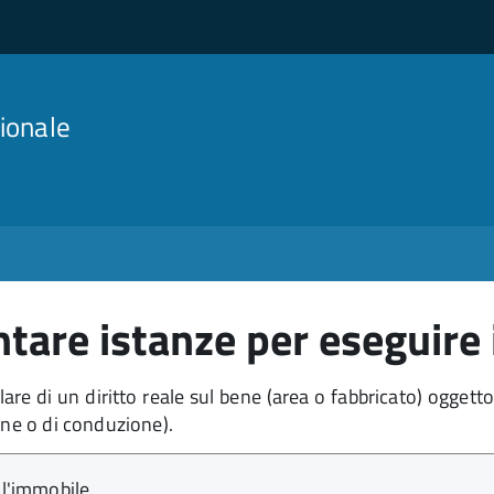
ionale
are istanze per eseguire i
olare di un diritto reale sul bene (area o fabbricato) ogget
one o di conduzione).
ll'immobile.