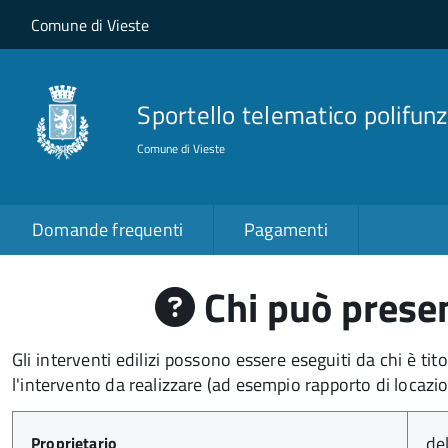
Salta al contenuto principale
Skip to site navigation
Comune di Vieste
Sportello telematico polifunz
Comune di Vieste
Domande frequenti
Pagamenti
Chi può present
Gli interventi edilizi possono essere eseguiti da chi è tit
l'intervento da realizzare (ad esempio rapporto di locazi
de
Proprietario