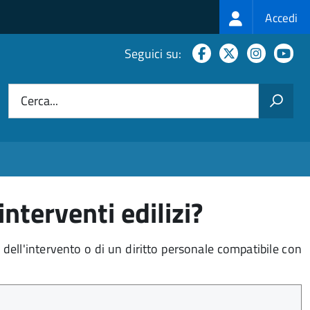
Login
Accedi
menu
Facebook
X
Instagr
Yo
Seguici su:
Cerca...
nterventi edilizi?
to dell'intervento o di un diritto personale compatibile con