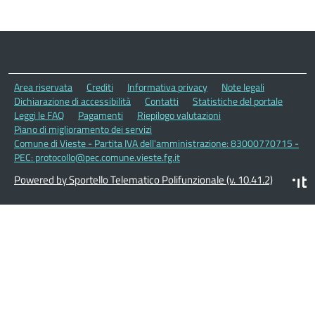
Area riservata
Crediti
Informativa privacy
Note legali
Dichiarazione di accessibilità
Contatti
Statistiche del portale
Leggi le FAQ
Pagamenti
Riepilogo valutazioni
Piano di miglioramento dei servizi
Comune di Vieste - Partita IVA dell'amministrazione: 83000770715 -
PEC: protocollo@pec.comune.vieste.fg.it
Powered by Sportello Telematico Polifunzionale (v. 10.41.2)