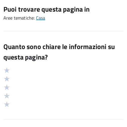
Puoi trovare questa pagina in
Aree tematiche:
Casa
Quanto sono chiare le informazioni su
questa pagina?
Valuta
Valutazione
5
Valuta
stelle
4
Valuta
su
stelle
3
Valuta
5
su
stelle
2
Valuta
5
su
stelle
1
5
su
stelle
5
su