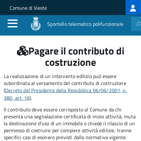
Log
Salta al contenuto principale
Skip to site navigation
Comune di Vieste
me
Sportello telematico polifunzionale
Pagare il contributo di
costruzione
La realizzazione di un intervento edilizio può essere
subordinata al versamento del contributo di costruzione
(
Decreto del Presidente della Repubblica 06/06/2001, n.
380, art. 16
).
Il contributo deve essere corrisposto al Comune da chi
presenta una segnalazione certificata di inizio attività, muta
la destinazione d’uso di un immobile o chiede il rilascio di un
permesso di costruire per compiere attività edilizie, tranne
specifici casi di esonero previsti dalla normativa vigente.